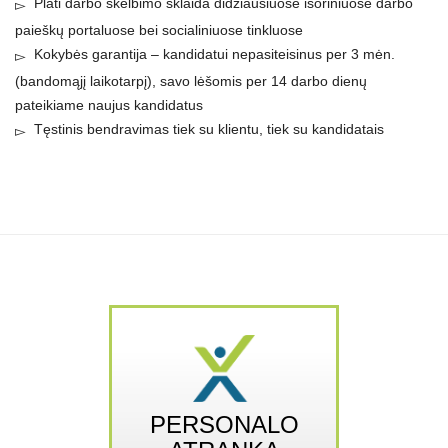
Plati darbo skelbimo sklaida didžiausiuose išoriniuose darbo
paieškų portaluose bei socialiniuose tinkluose
Kokybės garantija – kandidatui nepasiteisinus per 3 mėn.
(bandomąjį laikotarpį), savo lėšomis per 14 darbo dienų
pateikiame naujus kandidatus
Tęstinis bendravimas tiek su klientu, tiek su kandidatais
PERSONALO