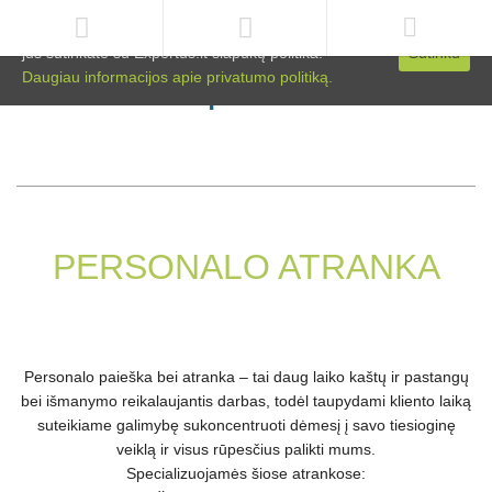
Svetainėje naudojami slapukai. Naršydami toliau
jūs sutinkate su Expertus.lt slapukų politika.
Sutinku
Daugiau informacijos apie privatumo politiką.
PERSONALO ATRANKA
Personalo paieška bei atranka – tai daug laiko kaštų ir pastangų
bei išmanymo reikalaujantis darbas, todėl taupydami kliento laiką
suteikiame galimybę sukoncentruoti dėmesį į savo tiesioginę
veiklą ir visus rūpesčius palikti mums.
Specializuojamės šiose atrankose: