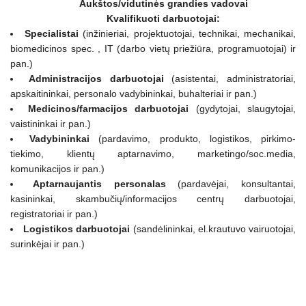
Aukštos/vidutinės grandies vadovai
Kvalifikuoti darbuotojai:
Specialistai
(inžinieriai, projektuotojai, technikai, mechanikai,
biomedicinos spec. , IT (darbo vietų priežiūra, programuotojai) ir
pan.)
Administracijos darbuotojai
(asistentai, administratoriai,
apskaitininkai, personalo vadybininkai, buhalteriai ir pan.)
Medicinos/farmacijos darbuotojai
(gydytojai, slaugytojai,
vaistininkai ir pan.)
Vadybininkai
(pardavimo, produkto, logistikos, pirkimo-
tiekimo, klientų aptarnavimo, marketingo/soc.media,
komunikacijos ir pan.)
Aptarnaujantis personalas
(pardavėjai, konsultantai,
kasininkai, skambučių/informacijos centrų darbuotojai,
registratoriai ir pan.)
Logistikos darbuotojai
(sandėlininkai, el.krautuvo vairuotojai,
surinkėjai ir pan.)