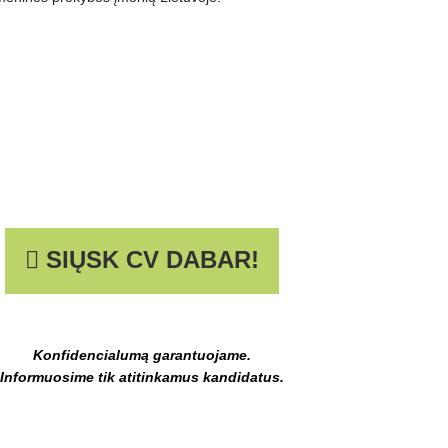
SIŲSK CV DABAR!
Konfidencialumą garantuojame.
Informuosime tik atitinkamus kandidatus.