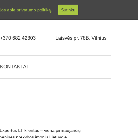
os apie privatumo politiką.
Sutinku
+370 682 42303
Laisvės pr. 78B, Vilnius
KONTAKTAI
xpertus LT klientas – viena pirmaujančių
eninės prekybos įmonių Lietuvoje.