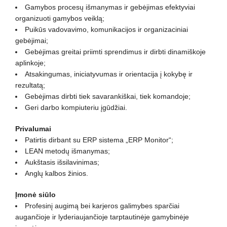
Gamybos procesų išmanymas ir gebėjimas efektyviai
organizuoti gamybos veiklą;
Puikūs vadovavimo, komunikacijos ir organizaciniai
gebėjimai;
Gebėjimas greitai priimti sprendimus ir dirbti dinamiškoje
aplinkoje;
Atsakingumas, iniciatyvumas ir orientacija į kokybę ir
rezultatą;
Gebėjimas dirbti tiek savarankiškai, tiek komandoje;
Geri darbo kompiuteriu įgūdžiai.
Privalumai
Patirtis dirbant su ERP sistema „ERP Monitor“;
LEAN metodų išmanymas;
Aukštasis išsilavinimas;
Anglų kalbos žinios.
Įmonė siūlo
Profesinį augimą bei karjeros galimybes sparčiai
augančioje ir lyderiaujančioje tarptautinėje gamybinėje