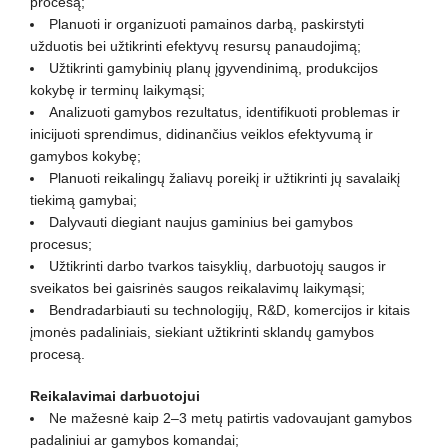
procesą;
Planuoti ir organizuoti pamainos darbą, paskirstyti
užduotis bei užtikrinti efektyvų resursų panaudojimą;
Užtikrinti gamybinių planų įgyvendinimą, produkcijos
kokybę ir terminų laikymąsi;
Analizuoti gamybos rezultatus, identifikuoti problemas ir
inicijuoti sprendimus, didinančius veiklos efektyvumą ir
gamybos kokybę;
Planuoti reikalingų žaliavų poreikį ir užtikrinti jų savalaikį
tiekimą gamybai;
Dalyvauti diegiant naujus gaminius bei gamybos
procesus;
Užtikrinti darbo tvarkos taisyklių, darbuotojų saugos ir
sveikatos bei gaisrinės saugos reikalavimų laikymąsi;
Bendradarbiauti su technologijų, R&D, komercijos ir kitais
įmonės padaliniais, siekiant užtikrinti sklandų gamybos
procesą.
Reikalavimai darbuotojui
Ne mažesnė kaip 2–3 metų patirtis vadovaujant gamybos
padaliniui ar gamybos komandai;