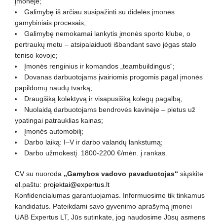
įmonėje;
Galimybę iš arčiau susipažinti su didelės įmonės
gamybiniais procesais;
Galimybę nemokamai lankytis įmonės sporto klube, o
pertraukų metu – atsipalaiduoti išbandant savo jėgas stalo
teniso kovoje;
Įmonės renginius ir komandos „teambuildingus“;
Dovanas darbuotojams įvairiomis progomis pagal įmonės
papildomų naudų tvarką;
Draugišką kolektyvą ir visapusišką kolegų pagalbą;
Nuolaidą darbuotojams bendrovės kavinėje – pietus už
ypatingai patrauklias kainas;
Įmonės automobilį;
Darbo laiką: I–V ir darbo valandų lankstumą;
Darbo užmokestį 1800-2200 €/mėn. į rankas.
CV su nuoroda
„Gamybos vadovo pavaduotojas“
siųskite
el.paštu:
projektai@expertus.lt
Konfidencialumas garantuojamas. Informuosime tik tinkamus
kandidatus. Pateikdami savo gyvenimo aprašymą įmonei
UAB Expertus LT, Jūs sutinkate, jog naudosime Jūsų asmens