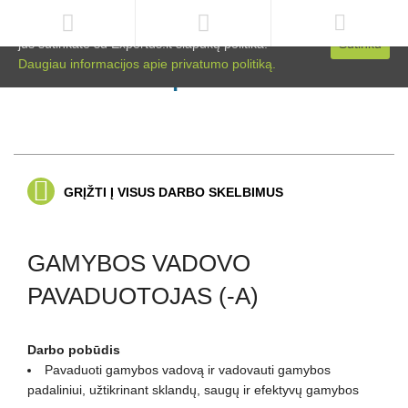
Svetainėje naudojami slapukai. Naršydami toliau
jūs sutinkate su Expertus.lt slapukų politika.
Sutinku
Daugiau informacijos apie privatumo politiką.
GRĮŽTI Į VISUS DARBO SKELBIMUS
GAMYBOS VADOVO
PAVADUOTOJAS (-A)
Darbo pobūdis
Pavaduoti gamybos vadovą ir vadovauti gamybos
padaliniui, užtikrinant sklandų, saugų ir efektyvų gamybos